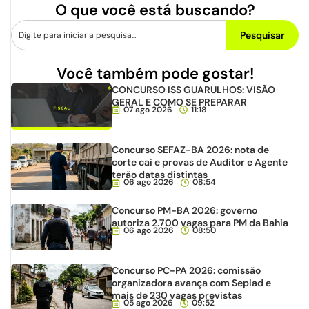
O que você está buscando?
Pesquisar
Você também pode gostar!
CONCURSO ISS GUARULHOS: VISÃO
GERAL E COMO SE PREPARAR
07 ago 2026
11:18
Concurso SEFAZ-BA 2026: nota de
corte cai e provas de Auditor e Agente
terão datas distintas
06 ago 2026
08:54
Concurso PM-BA 2026: governo
autoriza 2.700 vagas para PM da Bahia
06 ago 2026
08:50
Concurso PC-PA 2026: comissão
organizadora avança com Seplad e
mais de 230 vagas previstas
05 ago 2026
09:52