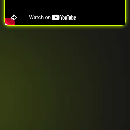
eu não teria ficado nem no
cadastro de reservas. Sou
eternamente grato ao time
Guruja.