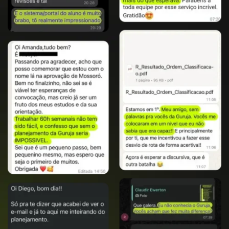
anos com dedicação exclusiva,
que contabilidade era um bicho
papão…. Enfim, acabei
procrastinando e adiando meu
sonho. Em outubro de 2022, no
dia da eleição, dia 03 de outubro
de 2022, eu estava na fila de
espera de um restaurante,
quando vi que estavam abertas
as inscrições para o concurso da
SEFAZ de Minas Gerais. Lembro
que faltavam dois dias para
fechar as inscrições. Tomei
coragem, me inscrevi e fui
começar a estudar. Tomei um
susto quando vi a quantidade de
matérias. Nunca tinha estudado
contabilidade na vida. Estudei
sozinho, assisti um monte de
vídeo aulas, fiz tudo errado.
Resumo: Tomei uma coça da