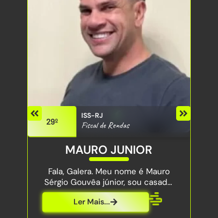
ISS-RJ
29º
Fiscal de Rendas
MAURO JUNIOR
Fala, Galera. Meu nome é Mauro
Sérgio Gouvêa júnior, sou casado,
pai de duas lindas princesas, uma
Ler Mais...
de 13 e outra de 6 anos de idade.
Tenho 40 anos, sou formado em