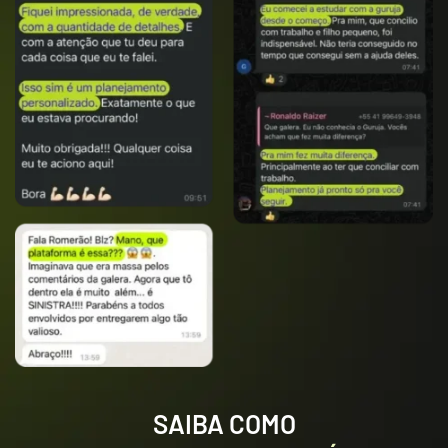
prova. Fiz 132 pontos, fiquei a 13
ou 14 pontos do pessoal que
estava dentro das vagas e ainda
faltava a discursiva. Resolvi não
fazer, recuei para estudar para o
ISS-RJ. A prova objetiva da
SEFAZ-MG foi dia 08 de janeiro
de 2023. Em abril, isso mesmo,
somente em abril voltei a estudar
focado no ISS-RJ. Voltei sozinho,
já sabia da Guruja, mas tinha
muita coisa para aprender. Tracei
uma estratégia de estudar
sozinho no pré-edital. O edital
saiu dia 22 de maio de 2023(1
mês depois de eu ter voltado a
estudar), foi quando assinei com
a Guruja. Quando abri a primeira
meta já tomei um susto com
SAIBA COMO
tamanha organização. À medida