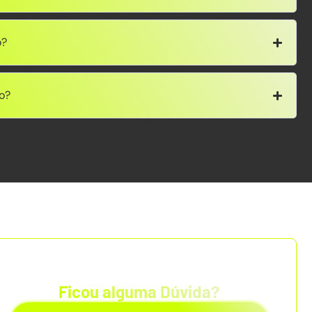
o?
o?
Ficou alguma Dúvida?