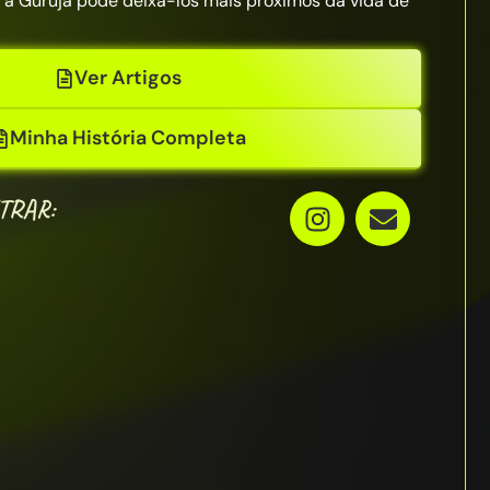
 a Guruja pode deixá-los mais próximos da vida de
Ver Artigos
Minha História Completa
TRAR: