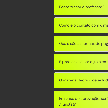
Posso trocar o professor?
Como é o contato com o me
Quais são as formas de pa
É preciso assinar algo além
O material teórico de estud
Em caso de aprovação, serã
Aluno(a)?