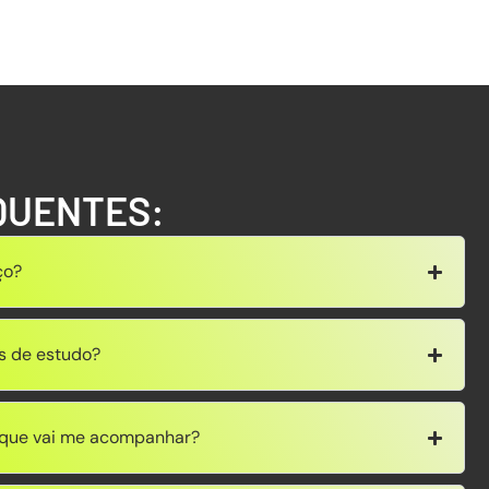
QUENTES:
ço?
s de estudo?
r que vai me acompanhar?