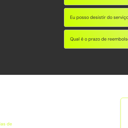
Eu posso desistir do serviç
Qual é o prazo de reembols
ias de