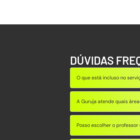
DÚVIDAS FRE
O que está incluso no servi
A Guruja atende quais área
Posso escolher o professo