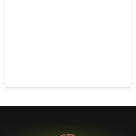
que fazem com que o aluno só precise sentar
e executar, sem perder mais tempo com
nada? Pois é, tudo isso é feito por essa equipe
top.
Ainda temos muita gente para ajudar nessa
jornada tão dura do concurso público. A
Guruja vai seguir evoluindo sempre. É só o
começo!
“