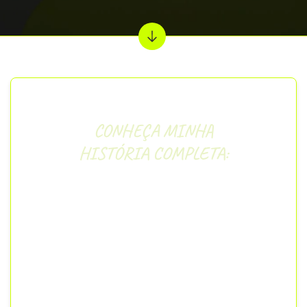
CONHEÇA MINHA
HISTÓRIA COMPLETA:
“
Entrei no mundo dos concursos aos 13 anos,
pelos pré-militares, seguindo toda a família
(pai, tios, primos e irmão). Em 2000, não logrei
êxito, ficando no cadastro de reserva do
Colégio Naval. Não desisti e segui em frente.
No ano seguinte, mais cascudo, consegui
passar em diversos concursos (Colégio Naval,
EPCAR, Colégio Militar, dentre outros),
podendo escolher seguir a carreira na Marinha.