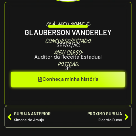
OLÁ, MEU NOME É:
GLAUBERSON VANDERLEY
CONCURSO/ESTADO:
SEFAZ/AC
MEU CARGO:
Auditor da Receita Estadual
POSIÇÃO:
3º
Conheça minha história
GURUJA ANTERIOR
PRÓXIMO GURUJA
Simone de Araújo
Ricardo Durso