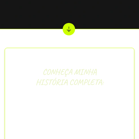
CONHEÇA MINHA
HISTÓRIA COMPLETA:
“O início da minha preparação foi marcado por
diversos erros comuns a um concurseiro
iniciante. Eu tinha constância e uma boa rotina
adaptada ao propósito, mas a escolha de uma
metodologia ineficiente me custou preciosos
meses de jornada. Quando percebi que a
metodologia adotada estava prejudicando
meu progresso nas diversas matérias da área