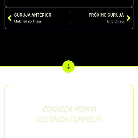
GURUJA ANTERIOR
PRÓXIMO GURUJA
Gabriel Zorthea
Eric Chao
CONHEÇA MINHA
HISTÓRIA COMPLETA:
“
Olá, guerreiros! Tudo certo?
Se você chegou até aqui, parabéns! Esse já é