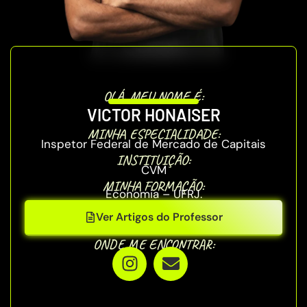
OLÁ, MEU NOME É:
VICTOR HONAISER
MINHA ESPECIALIDADE:
Inspetor Federal de Mercado de Capitais
INSTITUIÇÃO:
CVM
MINHA FORMAÇÃO:
Economia – UFRJ.
Ver Artigos do Professor
ONDE ME ENCONTRAR: