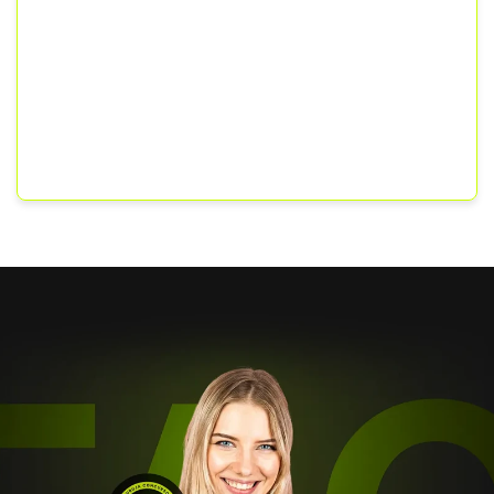
Agora, como professor na Guruja, vou te
acompanhar na caminhada até o seu objetivo.
Conte conosco!
“