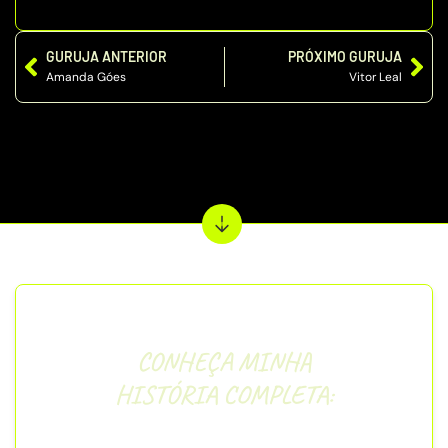
GURUJA ANTERIOR
PRÓXIMO GURUJA
Amanda Góes
Vitor Leal
CONHEÇA MINHA
HISTÓRIA COMPLETA:
“
Iniciei nos concursos em 2014, na minha área,