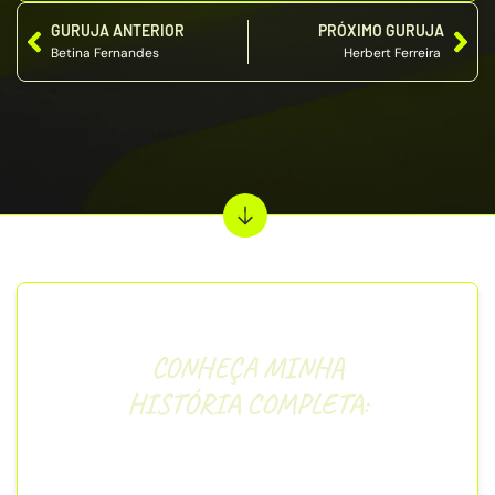
GURUJA ANTERIOR
PRÓXIMO GURUJA
Betina Fernandes
Herbert Ferreira
CONHEÇA MINHA
HISTÓRIA COMPLETA:
“
Olá, pessoal! Meu nome é Laura, tenho 26
anos, sou natural de Santa Cruz do Sul, no