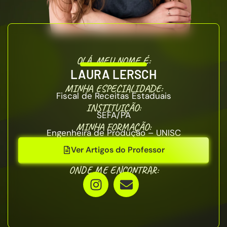
OLÁ, MEU NOME É:
LAURA LERSCH
MINHA ESPECIALIDADE:
Fiscal de Receitas Estaduais
INSTITUIÇÃO:
SEFA/PA
MINHA FORMAÇÃO:
Engenheira de Produção – UNISC
Ver Artigos do Professor
ONDE ME ENCONTRAR: