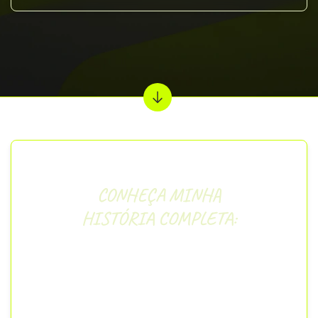
CONHEÇA MINHA
HISTÓRIA COMPLETA:
“
Olá, pessoal! Meu nome é Gabriel Lacativa,
tenho 31 anos, nasci no interior paulista e sou
formado em Letras pela UFOP.
Comecei a estudar para concursos em 2019,
pouco após a graduação, com foco na área