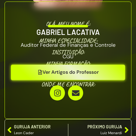
OLÁ, MEU NOME É:
GABRIEL LACATIVA
MINHA ESPECIALIDADE:
Auditor Federal de Finanças e Controle
INSTITUIÇÃO:
CGU
MINHA FORMAÇÃO:
Ver Artigos do Professor
ONDE ME ENCONTRAR:
GURUJA ANTERIOR
PRÓXIMO GURUJA
Leon Cader
Luiz Menardi