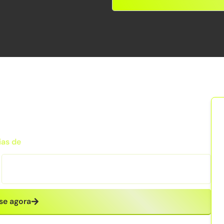
ias de
se agora