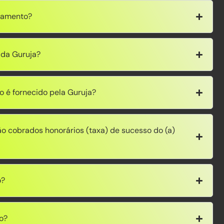
gamento?
 da Guruja?
o é fornecido pela Guruja?
o cobrados honorários (taxa) de sucesso do (a)
o?
o?