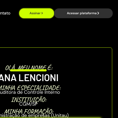
ntato
Assinar
Acessar plataforma
OLÁ, MEU NOME É:
ANA LENCIONI
INHA ESPECIALIDADE:
uditora de Controle Interno
INSTITUIÇÃO:
CGM/SP
MINHA FORMAÇÃO:
istração de empresas (Unitau)