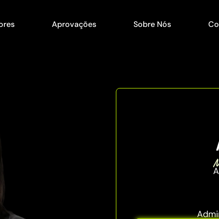
ores
Aprovações
Sobre Nós
Co
M
A
Admin