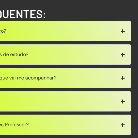
QUENTES:
ço?
s de estudo?
r que vai me acompanhar?
u Professor?