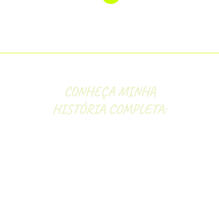
CONHEÇA MINHA
HISTÓRIA COMPLETA:
o definem minha trajetória. Sou paulista, mãe de dois 
rga idade, mas sim constância. Aos 47 anos, após duas
r a estabilidade e a meritocracia que o mercado corpor
à aprovação foi construída entre a exaustão de
édicas e a criação dos meus filhos. Em 2021, enfrente
ior incentivador durante uma viagem para a prova da
ssa de me tornar Auditora ecoou mais forte.