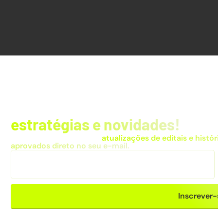
Fique por dentro das
estratégias e novidades!
Receba dicas exclusivas,
atualizações de editais e histór
aprovados direto no seu e-mail.
Inscrever-