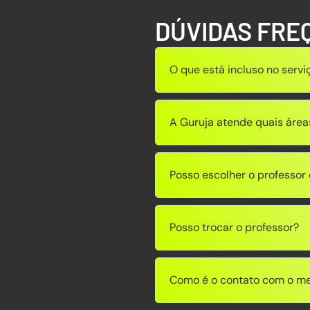
DÚVIDAS FRE
O que está incluso no servi
A Guruja atende quais área
Posso escolher o professo
Posso trocar o professor?
Como é o contato com o me