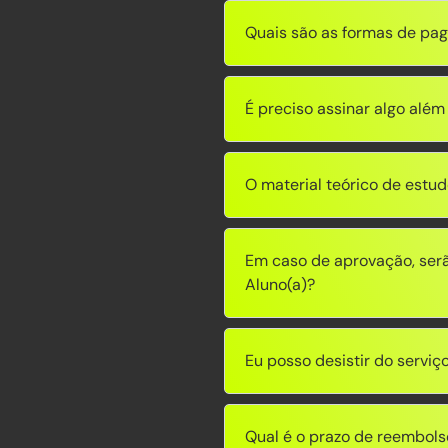
Quais são as formas de pa
É preciso assinar algo além
O material teórico de estud
Em caso de aprovação, serã
Aluno(a)?
Eu posso desistir do serviç
Qual é o prazo de reembols