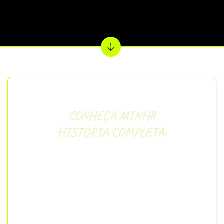
CONHEÇA MINHA
HISTÓRIA COMPLETA:
“Meu nome é Pedro Augusto, nascido no
interior de São Paulo, tenho 27 anos e sou
formado em Química/USP. Minha jornada
começou em 2019, quando, em meio ao meu
descontentamento com meu emprego, tive
uma longa conversa com alguns concursados
e fiquei encantado com as benesses do
serviço público: remuneração justa, Home